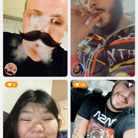
▶︎
▶︎
2
14