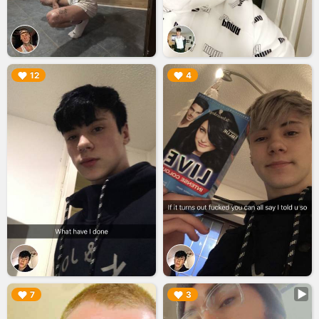
▶︎
▶︎
12
4
▶︎
▶︎
7
3