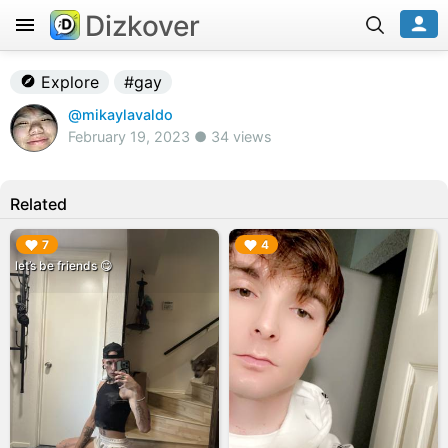
Dizkover
Explore
#gay
@mikaylavaldo
February 19, 2023 ● 34 views
Related
▶︎
▶︎
7
4
let’s be friends 😋