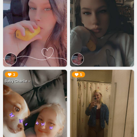
▶︎
▶︎
3
5
Baby Charlie ~