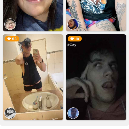
▶︎
▶︎
53
19
#Gay