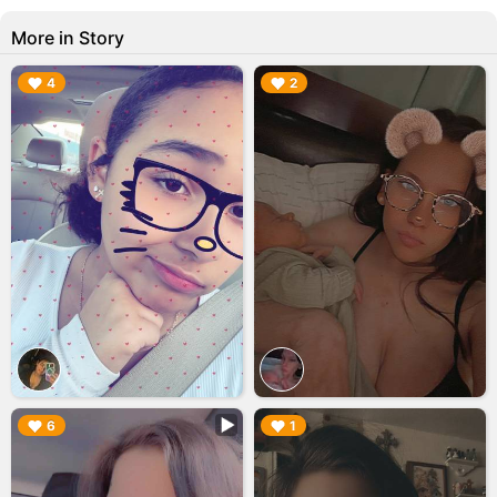
More in Story
▶︎
▶︎
4
2
▶︎
▶︎
6
1