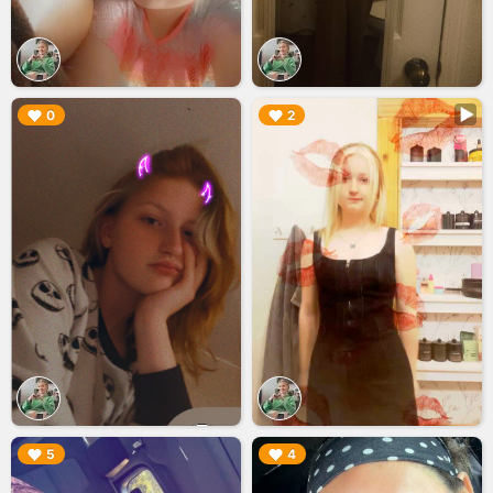
▶︎
▶︎
0
2
▶︎
▶︎
5
4