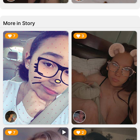
More in Story
▶︎
▶︎
7
3
▶︎
▶︎
7
2