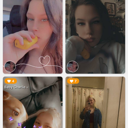
▶︎
▶︎
4
7
Baby Charlie ~