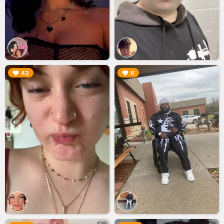
▶︎
▶︎
43
6