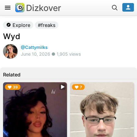
Dizkover
Explore
#freaks
Wyd
@Cattymilks
June 10, 2026 ● 1,905 views
Related
▶︎
▶︎
39
7