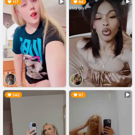
▶︎
▶︎
117
64
Hey guys
▶︎
▶︎
242
87