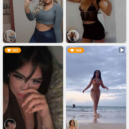
▶︎
▶︎
165
186