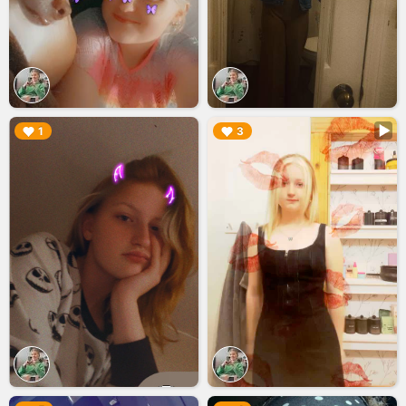
▶︎
▶︎
1
3