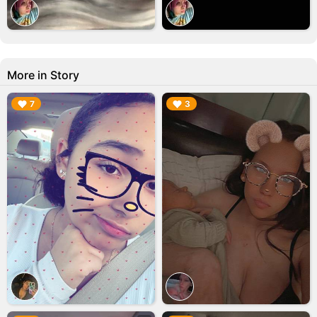
More in Story
▶︎
▶︎
7
3