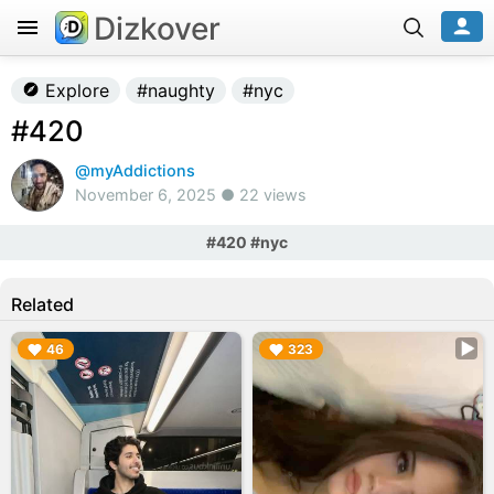
Dizkover
Explore
#naughty
#nyc
#420
@myAddictions
November 6, 2025 ● 22 views
#420 #nyc
Related
▶︎
▶︎
46
323