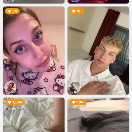
▶︎
▶︎
90
38
▶︎
▶︎
1,004
108
dm me 👀👀👀