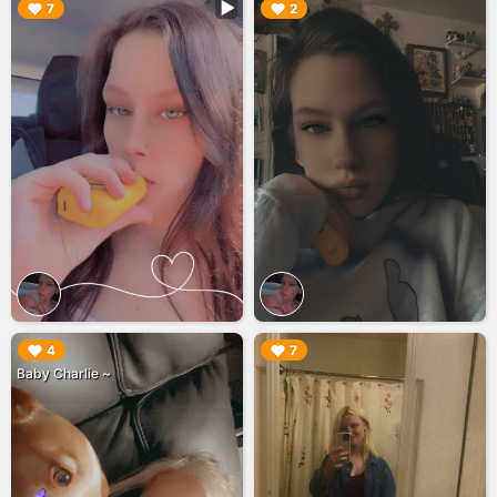
▶︎
▶︎
7
2
▶︎
▶︎
4
7
Baby Charlie ~