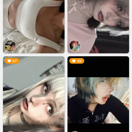
▶︎
▶︎
57
35