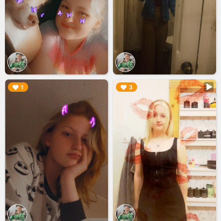
▶︎
▶︎
1
3