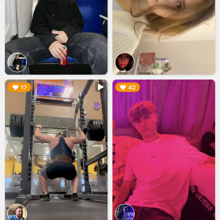
▶︎
▶︎
17
42