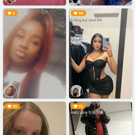
▶︎
▶︎
8
96
Living my best life
▶︎
▶︎
25
15
HMU girls 💪🏼😏