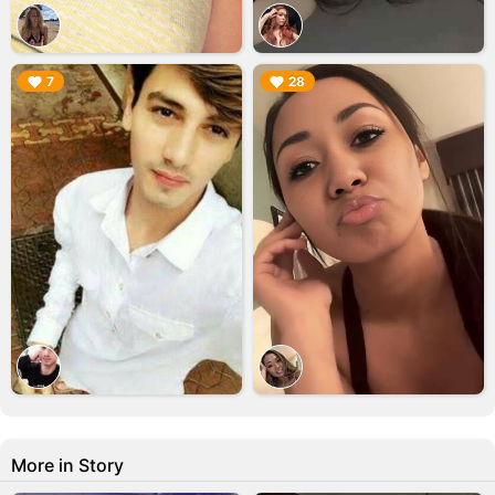
▶︎
▶︎
7
28
More in Story