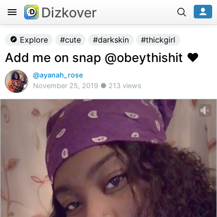
Dizkover
Explore
#cute
#darkskin
#thickgirl
Add me on snap @obeythishit ❤️
@ayanah_rose
November 25, 2019 ● 213 views