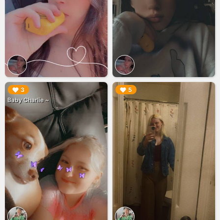
▶︎
▶︎
3
5
Baby Charlie ~