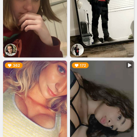
▶︎
▶︎
362
172