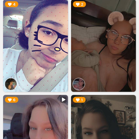
▶︎
▶︎
4
2
▶︎
▶︎
6
1