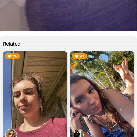
Related
▶︎
▶︎
28
42