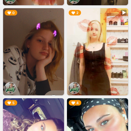
▶︎
▶︎
0
2
▶︎
▶︎
5
4